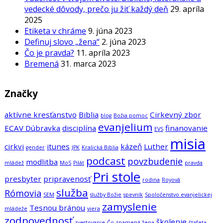
vedecké dôvody, prečo ju žiť každý deň
29. apríla
2025
Etiketa v chráme
9. júna 2023
Definuj slovo „žena“
2. júna 2023
Čo je pravda?
11. apríla 2023
Bremená
31. marca 2023
Značky
aktívne kresťanstvo
Biblia
Cirkevný zbor
blog
Božia pomoc
evanjelium
ECAV Dúbravka
disciplína
finanovanie
EVS
misia
cirkvi
itunes
kázeň
Luther
gender
JPK
Kralická Biblia
podcast
povzbudenie
modlitba
mládež
MoS
Pilát
pravda
Pri stole
presbyter
pripravenosť
rodina
Royová
služba
Rómovia
SEM
služby Božie
spevník
Spoločenstvo evanjelickej
zamyslenie
Tesnou bránou
mládeže
viera
zodpovednosť
školenie
zvestovanie
Čo znamená žena
štafeta