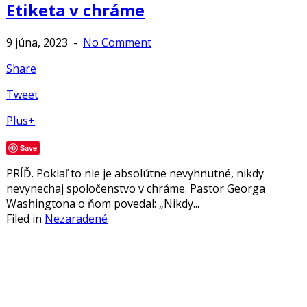
Etiketa v chráme
9 júna, 2023
-
No Comment
Share
Tweet
Plus+
Save
PRÍĎ. Pokiaľ to nie je absolútne nevyhnutné, nikdy
nevynechaj spoločenstvo v chráme. Pastor Georga
Washingtona o ňom povedal: „Nikdy...
Filed in
Nezaradené