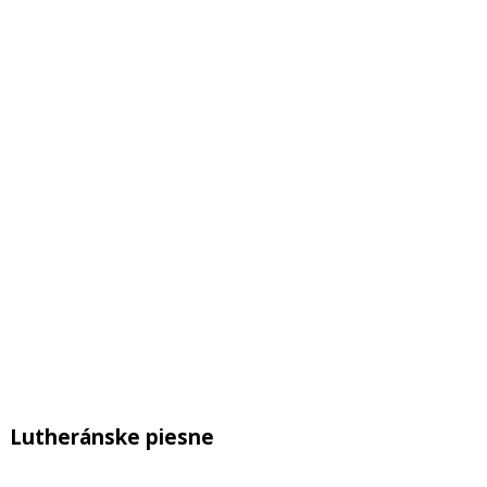
Next Episode
Show Podcast Information
Lutheránske piesne