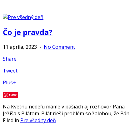
Čo je pravda?
11 apríla, 2023
-
No Comment
Share
Tweet
Plus+
Save
Na Kvetnú nedeľu máme v pašiách aj rozhovor Pána
Ježiša s Pilátom. Pilát rieši problém so žalobou, že Pán...
Filed in
Pre všedný deň