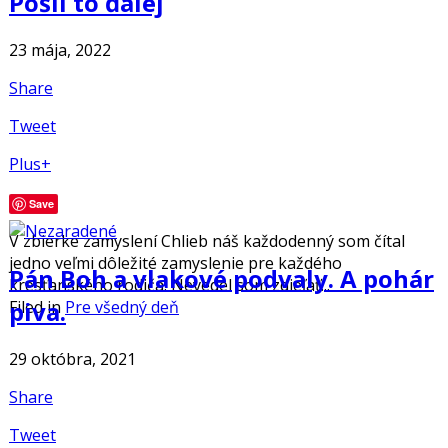
Pošli to ďalej
23 mája, 2022
Share
Tweet
Plus+
Save
V zbierke zamyslení Chlieb náš každodenný som čítal
jedno veľmi dôležité zamyslenie pre každého
Pán Boh a vlakové podvaly. A pohár
kresťanského rodiča. Nevedel som zdieľať...
piva.
Filed in
Pre všedný deň
29 októbra, 2021
Share
Tweet