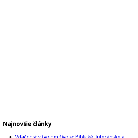
Najnovšie články
Vďačnosť v tvojom živote: Biblické, luteránske a