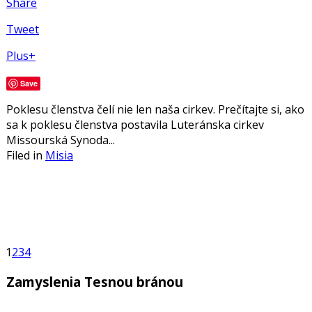
Share
Tweet
Plus+
Save
Poklesu členstva čelí nie len naša cirkev. Prečítajte si, ako
sa k poklesu členstva postavila Luteránska cirkev
Missourská Synoda...
Filed in
Misia
1
2
3
4
Zamyslenia Tesnou bránou