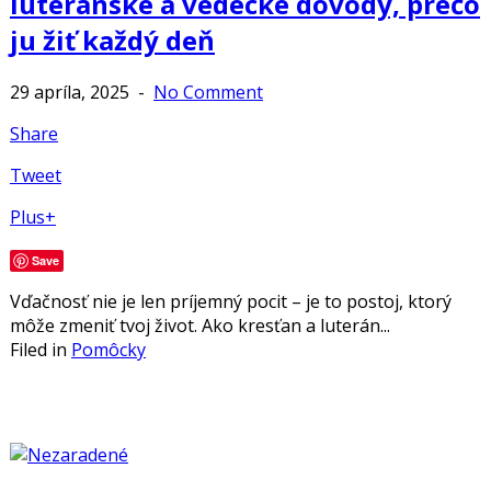
luteránske a vedecké dôvody, prečo
ju žiť každý deň
29 apríla, 2025
-
No Comment
Share
Tweet
Plus+
Save
Vďačnosť nie je len príjemný pocit – je to postoj, ktorý
môže zmeniť tvoj život. Ako kresťan a luterán...
Filed in
Pomôcky