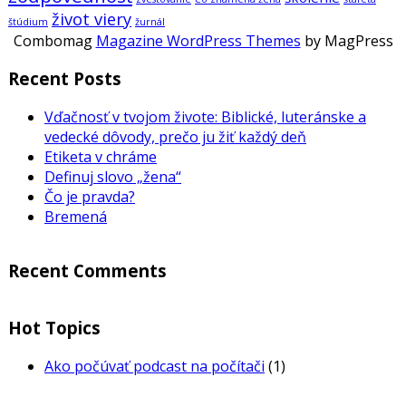
život viery
štúdium
žurnál
Combomag
Magazine WordPress Themes
by MagPress
Recent Posts
Vďačnosť v tvojom živote: Biblické, luteránske a
vedecké dôvody, prečo ju žiť každý deň
Etiketa v chráme
Definuj slovo „žena“
Čo je pravda?
Bremená
Recent Comments
Hot Topics
Ako počúvať podcast na počítači
(1)