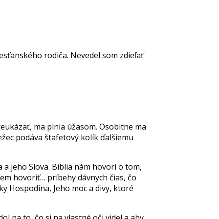
resťanského rodiča. Nevedel som zdieľať
i preukázať, ma plnia úžasom. Osobitne ma
žec podáva štafetový kolík ďalšiemu
 a jeho Slova. Biblia nám hovorí o tom,
cem hovoriť… príbehy dávnych čias, čo
y Hospodina, Jeho moc a divy, ktoré
 na to, čo si na vlastné oči videl a aby