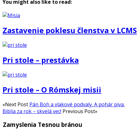
You might also like to read:
Zastavenie poklesu členstva v LCMS
Pri stole – prestávka
Pri stole – O Rómskej misii
«Next Post
Pán Boh a vlakové podvaly. A pohár piva.
Biblia za rok – skvelá vec!
Previous Post»
Zamyslenia Tesnou bránou