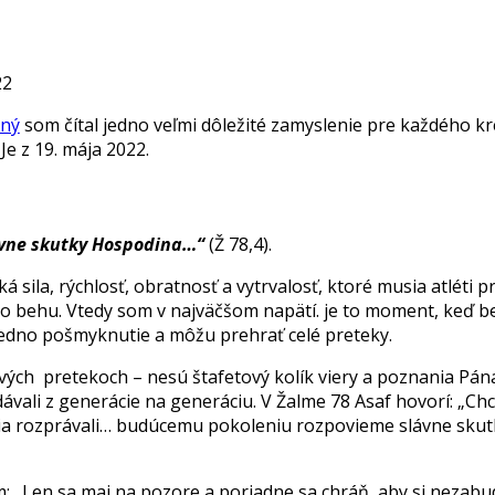
22
nný
som čítal jedno veľmi dôležité zamyslenie pre každého k
Je z 19. mája 2022.
vne skutky Hospodina…“
(Ž 78,4).
ká sila, rýchlosť, obratnosť a vytrvalosť, ktoré musia atlét
 behu. Vtedy som v najväčšom napätí. je to moment, keď be
 jedno pošmyknutie a môžu prehrať celé preteky.
ových pretekoch – nesú štafetový kolík viery a poznania Pána
dávali z generácie na generáciu. V Žalme 78 Asaf hovorí: „Ch
a rozprávali… budúcemu pokoleniu rozpovieme slávne skutk
: „Len sa maj na pozore a poriadne sa chráň, aby si nezabudol