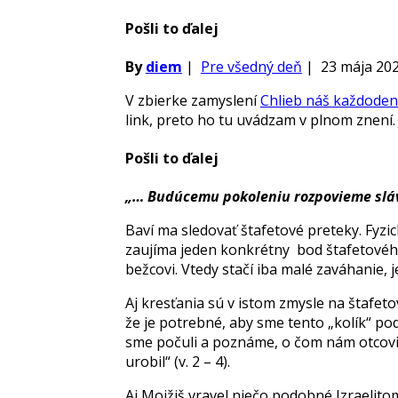
Pošli to ďalej
By
diem
|
Pre všedný deň
|
23 mája 20
V zbierke zamyslení
Chlieb náš každode
link, preto ho tu uvádzam v plnom znení. 
Pošli to ďalej
„… Budúcemu pokoleniu rozpovieme slá
Baví ma sledovať štafetové preteky. Fyzic
zaujíma jeden konkrétny bod štafetového
bežcovi. Vtedy stačí iba malé zaváhanie,
Aj kresťania sú v istom zmysle na štafet
že je potrebné, aby sme tento „kolík“ po
sme počuli a poznáme, o čom nám otcovi
urobil“ (v. 2 – 4).
Aj Mojžiš vravel niečo podobné Izraelitom