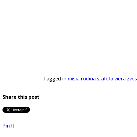
Tagged in
misia
rodina
štafeta
viera
zves
Share this post
Pin It