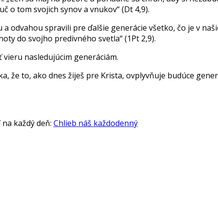
uč o tom svojich synov a vnukov“ (Dt 4,9).
 odvahou spravili pre ďalšie generácie všetko, čo je v naši
oty do svojho predivného svetla“ (1Pt 2,9).
 vieru nasledujúcim generáciám.
a, že to, ako dnes žiješ pre Krista, ovplyvňuje budúce gener
í na každý deň:
Chlieb náš každodenný