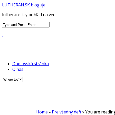
LUTHERAN.SK bloguje
lutheran.sk-y pohľad na vec
Search
for:
Domovská stránka
O nás
Home
»
Pre všedný deň
» You are readin