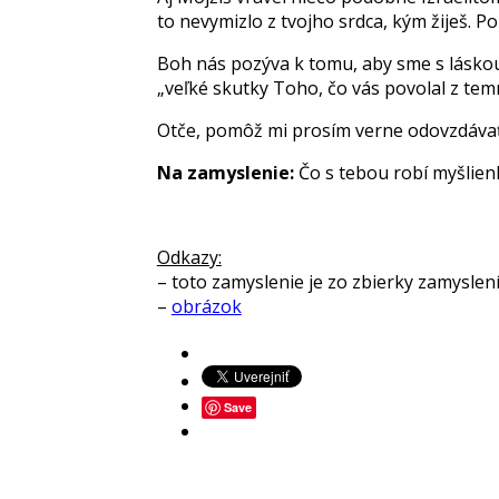
to nevymizlo z tvojho srdca, kým žiješ. Po
Boh nás pozýva k tomu, aby sme s láskou a
„veľké skutky Toho, čo vás povolal z temn
Otče, pomôž mi prosím verne odovzdávať
Na zamyslenie:
Čo s tebou robí myšlienk
Odkazy:
– toto zamyslenie je zo zbierky zamyslen
–
obrázok
Save