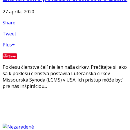
27 apríla, 2020
Share
Tweet
Plus+
Save
Poklesu členstva čelí nie len naša cirkev. Prečítajte si, ako
sa k poklesu členstva postavila Luteránska cirkev
Missourská Synoda (LCMS) v USA. Ich prístup môže byť
pre nás inšpiráciou...