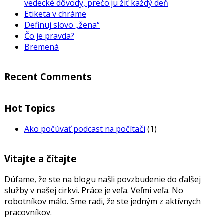
vedecké dôvody, prečo ju žiť každý deň
Etiketa v chráme
Definuj slovo „žena“
Čo je pravda?
Bremená
Recent Comments
Hot Topics
Ako počúvať podcast na počítači
(1)
Vitajte a čítajte
Dúfame, že ste na blogu našli povzbudenie do ďalšej
služby v našej cirkvi. Práce je veľa. Veľmi veľa. No
robotníkov málo. Sme radi, že ste jedným z aktívnych
pracovníkov.