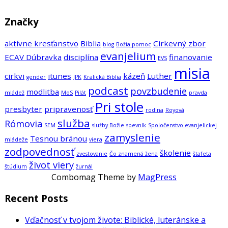
Značky
aktívne kresťanstvo
Biblia
Cirkevný zbor
blog
Božia pomoc
evanjelium
ECAV Dúbravka
disciplína
finanovanie
EVS
misia
cirkvi
itunes
kázeň
Luther
gender
JPK
Kralická Biblia
podcast
povzbudenie
modlitba
mládež
MoS
Pilát
pravda
Pri stole
presbyter
pripravenosť
rodina
Royová
služba
Rómovia
SEM
služby Božie
spevník
Spoločenstvo evanjelickej
zamyslenie
Tesnou bránou
mládeže
viera
zodpovednosť
školenie
zvestovanie
Čo znamená žena
štafeta
život viery
štúdium
žurnál
Combomag Theme by
MagPress
Recent Posts
Vďačnosť v tvojom živote: Biblické, luteránske a