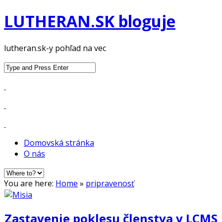
LUTHERAN.SK bloguje
lutheran.sk-y pohľad na vec
Search
for:
Domovská stránka
O nás
You are here:
Home
»
pripravenosť
Zastavenie poklesu členstva v LCMS