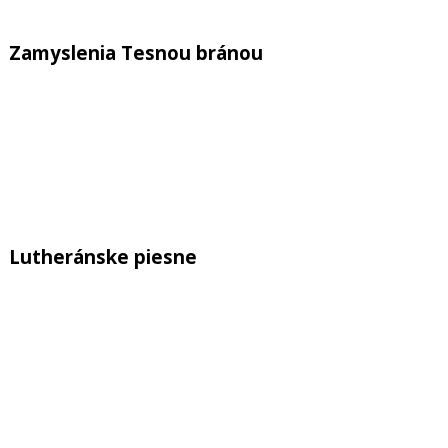
Zamyslenia Tesnou bránou
Previous
Show
Next
Episode
Episodes
Epis
Show
List
Podcast
Information
Lutheránske piesne