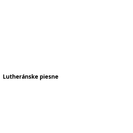
Lutheránske piesne