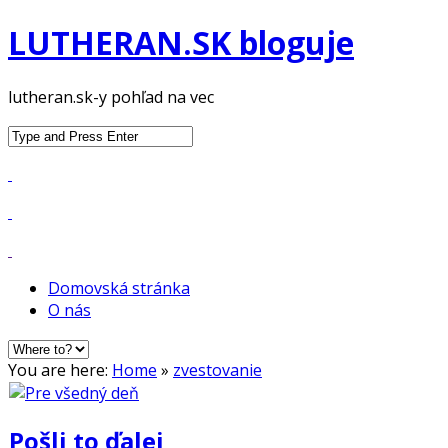
LUTHERAN.SK bloguje
lutheran.sk-y pohľad na vec
Search
for:
Domovská stránka
O nás
You are here:
Home
»
zvestovanie
Pošli to ďalej