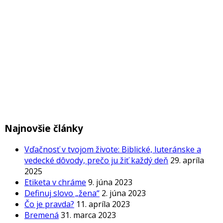
Najnovšie články
Vďačnosť v tvojom živote: Biblické, luteránske a
vedecké dôvody, prečo ju žiť každý deň
29. apríla
2025
Etiketa v chráme
9. júna 2023
Definuj slovo „žena“
2. júna 2023
Čo je pravda?
11. apríla 2023
Bremená
31. marca 2023