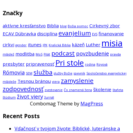
Značky
aktívne kresťanstvo
Biblia
Cirkevný zbor
blog
Božia pomoc
evanjelium
ECAV Dúbravka
disciplína
finanovanie
EVS
misia
cirkvi
itunes
kázeň
Luther
gender
JPK
Kralická Biblia
podcast
povzbudenie
modlitba
mládež
MoS
Pilát
pravda
Pri stole
presbyter
pripravenosť
rodina
Royová
služba
Rómovia
SEM
služby Božie
spevník
Spoločenstvo evanjelickej
zamyslenie
Tesnou bránou
mládeže
viera
zodpovednosť
školenie
zvestovanie
Čo znamená žena
štafeta
život viery
štúdium
žurnál
Combomag Theme by
MagPress
Recent Posts
Vďačnosť v tvojom živote: Biblické, luteránske a