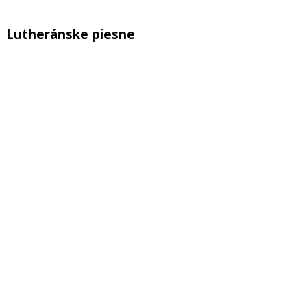
Lutheránske piesne