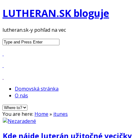
LUTHERAN.SK bloguje
lutheran.sk-y pohľad na vec
Search
for:
Domovská stránka
O nás
You are here:
Home
»
itunes
Kde nájde luterán užitočné vecičky