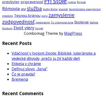
Pri stole
presbyter
pripravenosť
rodina
Royová
služba
Rómovia
SEM
služby Božie
spevník
Spoločenstvo evanjelickej
zamyslenie
Tesnou bránou
mládeže
viera
zodpovednosť
školenie
zvestovanie
Čo znamená žena
štafeta
život viery
štúdium
žurnál
Combomag Theme by
MagPress
Recent Posts
Vďačnosť v tvojom živote: Biblické, luteránske a
vedecké dôvody, prečo ju žiť každý deň
Etiketa v chráme
Definuj slovo „žena“
Čo je pravda?
Bremená
Recent Comments