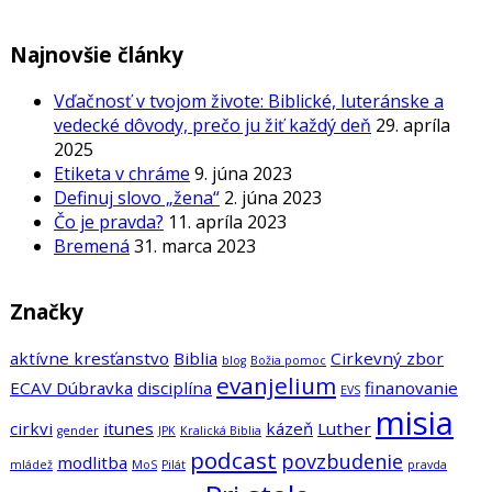
Najnovšie články
Vďačnosť v tvojom živote: Biblické, luteránske a
vedecké dôvody, prečo ju žiť každý deň
29. apríla
2025
Etiketa v chráme
9. júna 2023
Definuj slovo „žena“
2. júna 2023
Čo je pravda?
11. apríla 2023
Bremená
31. marca 2023
Značky
aktívne kresťanstvo
Biblia
Cirkevný zbor
blog
Božia pomoc
evanjelium
ECAV Dúbravka
disciplína
finanovanie
EVS
misia
cirkvi
itunes
kázeň
Luther
gender
JPK
Kralická Biblia
podcast
povzbudenie
modlitba
mládež
MoS
Pilát
pravda