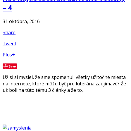
– 4
31 októbra, 2016
Share
Tweet
Plus+
Save
Už si si myslel, že sme spomenuli všetky užitočné miesta
na internete, ktoré môžu byť pre luterána zaujímavé? Že
už boli na túto tému 3 články a že to...