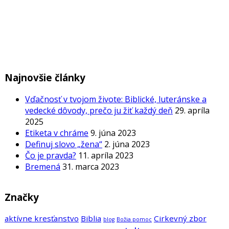
Najnovšie články
Vďačnosť v tvojom živote: Biblické, luteránske a
vedecké dôvody, prečo ju žiť každý deň
29. apríla
2025
Etiketa v chráme
9. júna 2023
Definuj slovo „žena“
2. júna 2023
Čo je pravda?
11. apríla 2023
Bremená
31. marca 2023
Značky
aktívne kresťanstvo
Biblia
Cirkevný zbor
blog
Božia pomoc