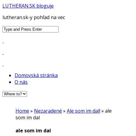
LUTHERAN.SK bloguje
lutheran.sk-y pohľad na vec
Search
for:
Domovská stránka
O nás
Home
»
Nezaradené
»
Ale som im dal!
»
ale
som im dal
ale som im dal