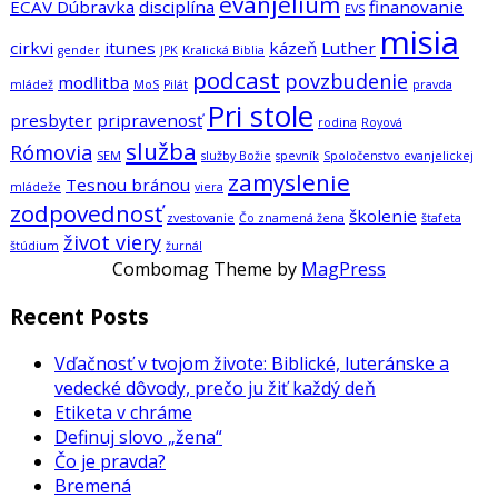
evanjelium
ECAV Dúbravka
disciplína
finanovanie
EVS
misia
cirkvi
itunes
kázeň
Luther
gender
JPK
Kralická Biblia
podcast
povzbudenie
modlitba
mládež
MoS
Pilát
pravda
Pri stole
presbyter
pripravenosť
rodina
Royová
služba
Rómovia
SEM
služby Božie
spevník
Spoločenstvo evanjelickej
zamyslenie
Tesnou bránou
mládeže
viera
zodpovednosť
školenie
zvestovanie
Čo znamená žena
štafeta
život viery
štúdium
žurnál
Combomag Theme by
MagPress
Recent Posts
Vďačnosť v tvojom živote: Biblické, luteránske a
vedecké dôvody, prečo ju žiť každý deň
Etiketa v chráme
Definuj slovo „žena“
Čo je pravda?
Bremená