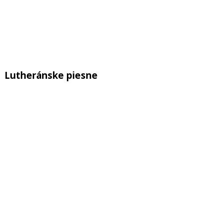
Lutheránske piesne