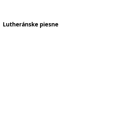
Lutheránske piesne