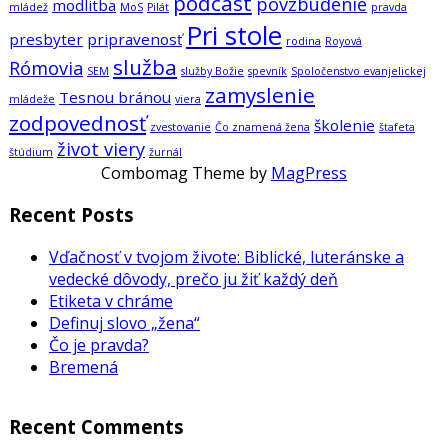
podcast
povzbudenie
modlitba
mládež
MoS
Pilát
pravda
Pri stole
presbyter
pripravenosť
rodina
Royová
služba
Rómovia
SEM
služby Božie
spevník
Spoločenstvo evanjelickej
zamyslenie
Tesnou bránou
mládeže
viera
zodpovednosť
školenie
zvestovanie
Čo znamená žena
štafeta
život viery
štúdium
žurnál
Combomag Theme by
MagPress
Recent Posts
Vďačnosť v tvojom živote: Biblické, luteránske a
vedecké dôvody, prečo ju žiť každý deň
Etiketa v chráme
Definuj slovo „žena“
Čo je pravda?
Bremená
Recent Comments