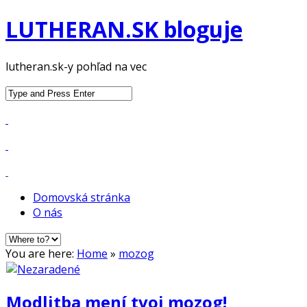
LUTHERAN.SK bloguje
lutheran.sk-y pohľad na vec
Search
for:
Domovská stránka
O nás
You are here:
Home
»
mozog
Modlitba mení tvoj mozog!