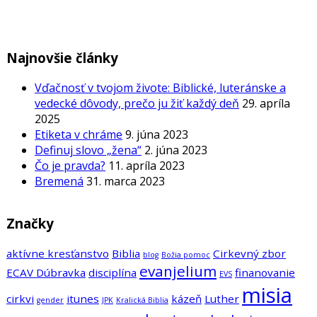
Najnovšie články
Vďačnosť v tvojom živote: Biblické, luteránske a
vedecké dôvody, prečo ju žiť každý deň
29. apríla
2025
Etiketa v chráme
9. júna 2023
Definuj slovo „žena“
2. júna 2023
Čo je pravda?
11. apríla 2023
Bremená
31. marca 2023
Značky
aktívne kresťanstvo
Biblia
Cirkevný zbor
blog
Božia pomoc
evanjelium
ECAV Dúbravka
disciplína
finanovanie
EVS
misia
cirkvi
itunes
kázeň
Luther
gender
JPK
Kralická Biblia