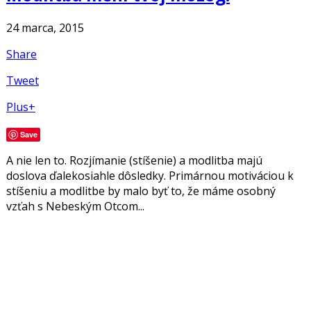
24 marca, 2015
Share
Tweet
Plus+
Save
A nie len to. Rozjímanie (stíšenie) a modlitba majú
doslova ďalekosiahle dôsledky. Primárnou motiváciou k
stíšeniu a modlitbe by malo byť to, že máme osobný
vzťah s Nebeským Otcom...