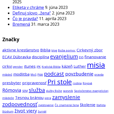
2025
Etiketa v chráme
9. júna 2023
Definuj slovo „žena“
2. júna 2023
Čo je pravda?
11. apríla 2023
Bremená
31. marca 2023
Značky
aktívne kresťanstvo
Biblia
Cirkevný zbor
blog
Božia pomoc
evanjelium
ECAV Dúbravka
disciplína
finanovanie
EVS
misia
cirkvi
itunes
kázeň
Luther
gender
JPK
Kralická Biblia
podcast
povzbudenie
modlitba
mládež
MoS
Pilát
pravda
Pri stole
presbyter
pripravenosť
rodina
Royová
služba
Rómovia
SEM
služby Božie
spevník
Spoločenstvo evanjelickej
zamyslenie
Tesnou bránou
mládeže
viera
zodpovednosť
školenie
zvestovanie
Čo znamená žena
štafeta
život viery
štúdium
žurnál