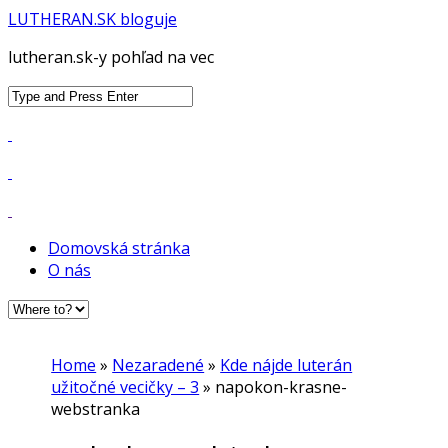
LUTHERAN.SK bloguje
lutheran.sk-y pohľad na vec
Search
for:
Domovská stránka
O nás
Home
»
Nezaradené
»
Kde nájde luterán
užitočné vecičky – 3
»
napokon-krasne-
webstranka