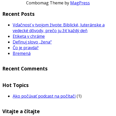
Combomag Theme by
MagPress
Recent Posts
Vďačnosť v tvojom živote: Biblické, luteránske a
vedecké dôvody, prečo ju žiť každý deň
Etiketa v chráme
Definuj slovo „žena“
Čo je pravda?
Bremená
Recent Comments
Hot Topics
Ako počúvať podcast na počítači
(1)
Vitajte a čítajte