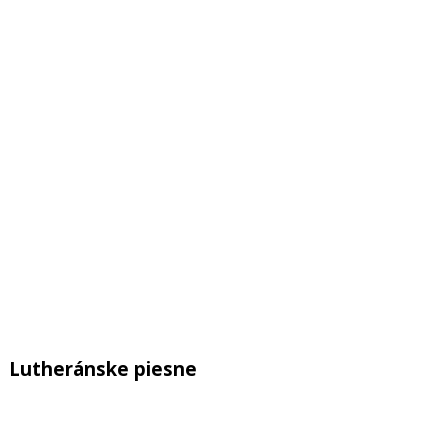
Show Podcast Information
Lutheránske piesne