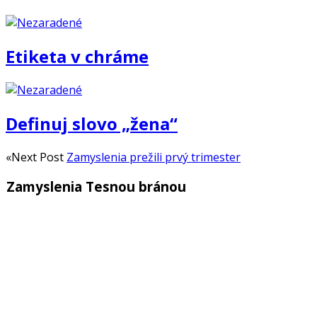
Etiketa v chráme
Definuj slovo „žena“
«Next Post
Zamyslenia prežili prvý trimester
Zamyslenia Tesnou bránou