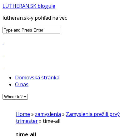
LUTHERAN.SK bloguje
lutheran.sk-y pohľad na vec
Search
for:
Domovská stránka
O nás
Home
»
zamyslenia
»
Zamyslenia prežili prvý
trimester
»
time-all
time-all