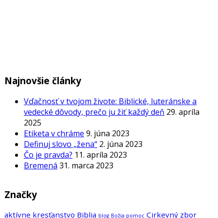
Najnovšie články
Vďačnosť v tvojom živote: Biblické, luteránske a
vedecké dôvody, prečo ju žiť každý deň
29. apríla
2025
Etiketa v chráme
9. júna 2023
Definuj slovo „žena“
2. júna 2023
Čo je pravda?
11. apríla 2023
Bremená
31. marca 2023
Značky
aktívne kresťanstvo
Biblia
Cirkevný zbor
blog
Božia pomoc