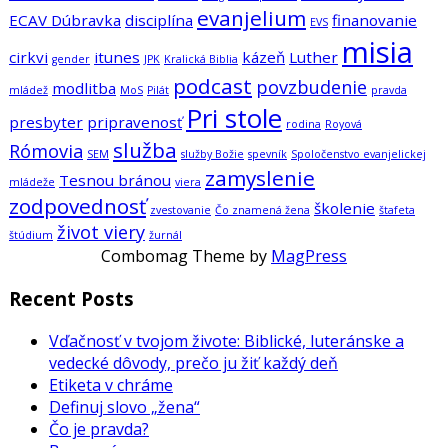
evanjelium
ECAV Dúbravka
disciplína
finanovanie
EVS
misia
cirkvi
itunes
kázeň
Luther
gender
JPK
Kralická Biblia
podcast
povzbudenie
modlitba
mládež
MoS
Pilát
pravda
Pri stole
presbyter
pripravenosť
rodina
Royová
služba
Rómovia
SEM
služby Božie
spevník
Spoločenstvo evanjelickej
zamyslenie
Tesnou bránou
mládeže
viera
zodpovednosť
školenie
zvestovanie
Čo znamená žena
štafeta
život viery
štúdium
žurnál
Combomag Theme by
MagPress
Recent Posts
Vďačnosť v tvojom živote: Biblické, luteránske a
vedecké dôvody, prečo ju žiť každý deň
Etiketa v chráme
Definuj slovo „žena“
Čo je pravda?