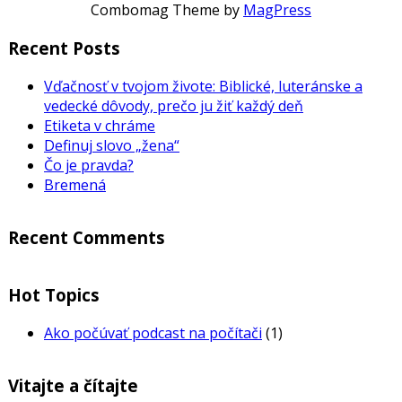
Combomag Theme by
MagPress
Recent Posts
Vďačnosť v tvojom živote: Biblické, luteránske a
vedecké dôvody, prečo ju žiť každý deň
Etiketa v chráme
Definuj slovo „žena“
Čo je pravda?
Bremená
Recent Comments
Hot Topics
Ako počúvať podcast na počítači
(1)
Vitajte a čítajte