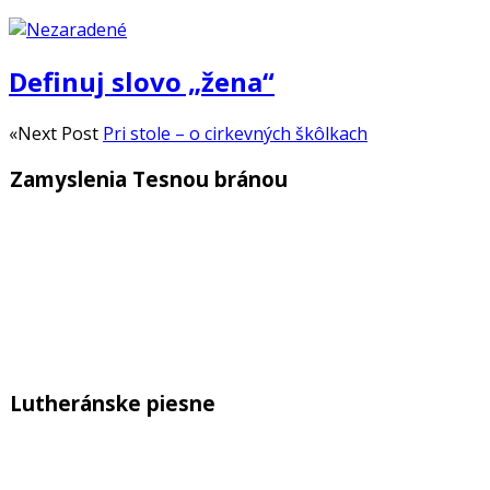
Definuj slovo „žena“
«Next Post
Pri stole – o cirkevných škôlkach
Zamyslenia Tesnou bránou
Previous
Show
Next
Episode
Episodes
Epis
Show
List
Podcast
Information
Lutheránske piesne