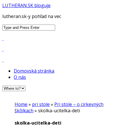
LUTHERAN.SK bloguje
lutheran.sk-y pohľad na vec
Search
for:
Domovská stránka
O nás
Home
»
pri stole
»
Pri stole – o cirkevných
škôlkach
»
skolka-ucitelka-deti
skolka-ucitelka-deti