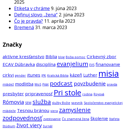
2025
Etiketa v chráme
9. júna 2023
Definuj slovo „žena“
2. júna 2023
Čo je pravda?
11. apríla 2023
Bremená
31. marca 2023
Značky
aktívne kresťanstvo
Biblia
Cirkevný zbor
blog
Božia pomoc
evanjelium
ECAV Dúbravka
disciplína
finanovanie
EVS
misia
cirkvi
itunes
kázeň
Luther
gender
JPK
Kralická Biblia
podcast
povzbudenie
modlitba
mládež
MoS
Pilát
pravda
Pri stole
presbyter
pripravenosť
rodina
Royová
služba
Rómovia
SEM
služby Božie
spevník
Spoločenstvo evanjelickej
zamyslenie
Tesnou bránou
mládeže
viera
zodpovednosť
školenie
zvestovanie
Čo znamená žena
štafeta
život viery
štúdium
žurnál