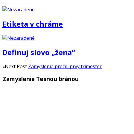
Etiketa v chráme
Definuj slovo „žena“
«Next Post
Zamyslenia prežili prvý trimester
Zamyslenia Tesnou bránou