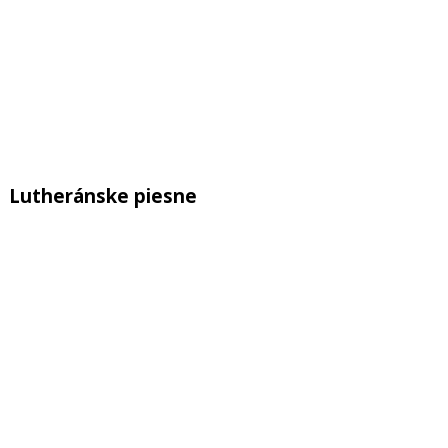
Lutheránske piesne