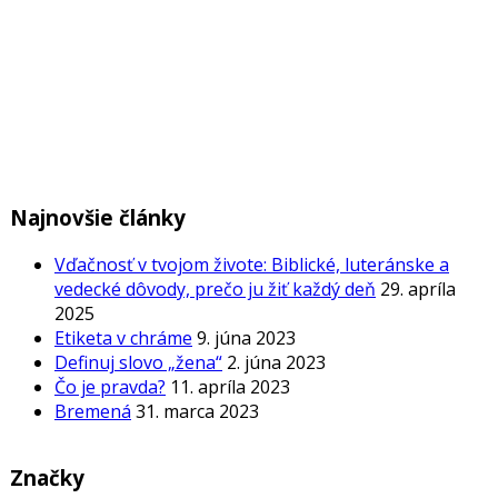
Najnovšie články
Vďačnosť v tvojom živote: Biblické, luteránske a
vedecké dôvody, prečo ju žiť každý deň
29. apríla
2025
Etiketa v chráme
9. júna 2023
Definuj slovo „žena“
2. júna 2023
Čo je pravda?
11. apríla 2023
Bremená
31. marca 2023
Značky