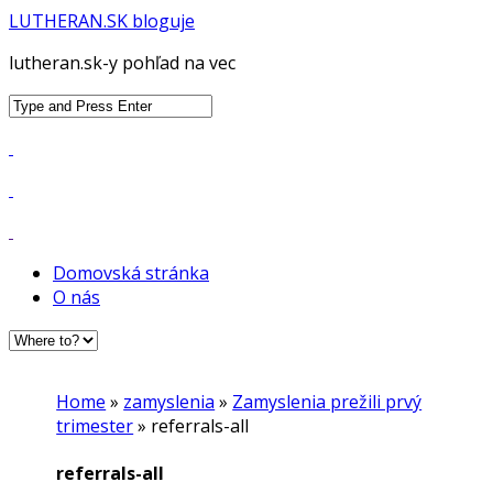
LUTHERAN.SK bloguje
lutheran.sk-y pohľad na vec
Search
for:
Domovská stránka
O nás
Home
»
zamyslenia
»
Zamyslenia prežili prvý
trimester
»
referrals-all
referrals-all