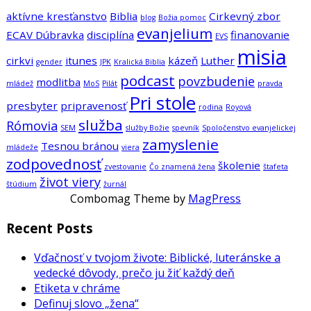
aktívne kresťanstvo
Biblia
Cirkevný zbor
blog
Božia pomoc
evanjelium
ECAV Dúbravka
disciplína
finanovanie
EVS
misia
cirkvi
itunes
kázeň
Luther
gender
JPK
Kralická Biblia
podcast
povzbudenie
modlitba
mládež
MoS
Pilát
pravda
Pri stole
presbyter
pripravenosť
rodina
Royová
služba
Rómovia
SEM
služby Božie
spevník
Spoločenstvo evanjelickej
zamyslenie
Tesnou bránou
mládeže
viera
zodpovednosť
školenie
zvestovanie
Čo znamená žena
štafeta
život viery
štúdium
žurnál
Combomag Theme by
MagPress
Recent Posts
Vďačnosť v tvojom živote: Biblické, luteránske a
vedecké dôvody, prečo ju žiť každý deň
Etiketa v chráme
Definuj slovo „žena“